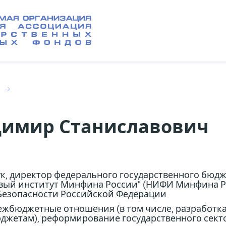
и
димир Станиславович
к, директор федерального государственного бюдж
вый институт Минфина России" (НИФИ Минфина Ро
 Безопасности Российской Федерации.
ежбюджетные отношения (в том числе, разработк
жетам), реформирование государственного секто