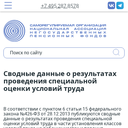
принудительных рассылок новостей
+7 495 287 8578
Полное имя:
Ваш e-mail:
Организация:
Уполномочены ли Вы представлять
Сводные данные о результатах
мнение организации?
проведения специальной
оценки условий труда
Коротко о себе:
В соответствии с пунктом 6 статьи 15 федерального
закона №426-ФЗ от 28.12.2013 публикуются сводные
данные о результатах проведения специальной
оценки условий труда в части установления классов