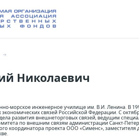
и
ий Николаевич
енно-морское инженерное училище им. В.И. Ленина. В 1
экономических связей Российской Федерации. С октября
тдела развития внешнеторговых связей, ведущим специ
митета по внешним связям администрации Санкт-Петербу
го координатора проекта ООО «Сименс», заместителя 
кве.