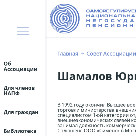
Главная
Совет Ассоциаци
Об
Ассоциации
Шамалов Юр
Для членов
НАПФ
В 1992 году окончил Высшее во
торговли министерства внешних 
Для граждан
специалистом 1-ой категории о
внешнеэкономических связей ко
занимал должность коммерческо
Солюшенс ООО «Сименс» в Мос
Библиотека