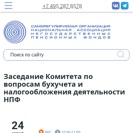
принудительных рассылок новостей
+7 495 287 8578
Полное имя:
Ваш e-mail:
Организация:
Уполномочены ли Вы представлять
Заседание Комитета по
мнение организации?
вопросам бухучета и
налогообложения деятельности
Коротко о себе:
НПФ
24
ВКС
10:00-12:00