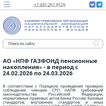
принудительных рассылок новостей
+7 495 287 8578
Полное имя:
Ваш e-mail:
Организация:
Уполномочены ли Вы представлять
АО «НПФ ГАЗФОНД пенсионные
мнение организации?
накопления» - в период с
24.02.2026 по 24.03.2026
Коротко о себе:
В соответствии с Порядком проведения проверок
соблюдения членами СРО НАПФ требований
законодательства Российской Федерации,
нормативных правовых актов Банка России, базовых
стандартов, внутренних стандартов и иных