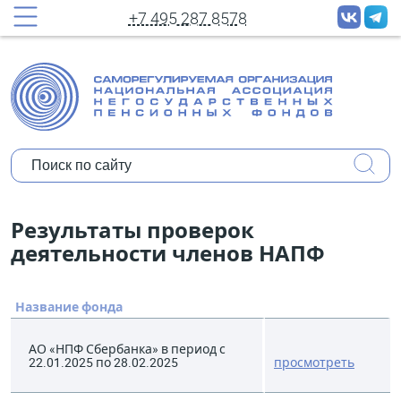
принудительных рассылок новостей
+7 495 287 8578
Полное имя:
Ваш e-mail:
Организация:
Уполномочены ли Вы представлять
Результаты проверок
мнение организации?
деятельности членов НАПФ
Коротко о себе:
Название фонда
АО «НПФ Сбербанка» в период с
22.01.2025 по 28.02.2025
просмотреть