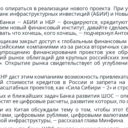
о опираться в реализации нового проекта. При у
анк инфраструктурных инвестиций (АБИИ) и Новы
банки — АБИИ и НБР — фондируются, кредитуют 
даем новый финансовый институт, давайте сделае
вать что хочешь, кого хочешь, — подчеркнул Анто
мщикам закрыт доступ к глобальным финансовым 
ссийскими компаниями из-за риска вторичных са
упрощению финансирования проектов уже обрет
ий рынок облигаций для крупных российских эне
м». Открытие рынка свидетельствует об углубле
НР даст этим компаниям возможность привлекать 
й стоимости кредитов в России и запрета на 
сштабных проектов, как «Сила Сибири – 2» и стро
ных и ближайших задач Банка развития ШОС — оп
стят ее цифровые расчеты, развитие которых, по 
 из Китая обсуждали тему о том, чтобы этот 
етами, цифровыми рублями, цифровыми валютам
ой инфраструктуры, — рассказал глава Минфина.