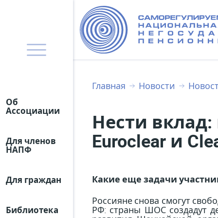
Главная
Новости
Новос
Об
Ассоциации
Нести вклад:
Euroclear и Cle
Для членов
НАПФ
Какие еще задачи участни
Для граждан
Россияне снова смогут своб
РФ: страны ШОС создадут де
Библиотека