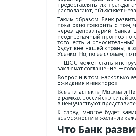
предоставлять их граждан
располагают, объясняет нез
Таким образом, Банк разви
пока рано говорить о том, 
через депозитарий банка 
неоднозначный прогноз по 
того, есть и относительны
будут вне нашей страны, а 
Усенко. Но, по ее словам, пот
— ШОС может стать инстру
заключат соглашение, — гово
Вопрос и в том, насколько 
ожидания инвесторов.
Все эти аспекты Москва и П
в рамках российско-китайско
в нем участвуют представите
К слову, многое будет зав
возможности и желание кажд
Что Банк разв