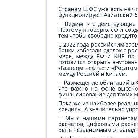
Странам ШОС уже есть на чт
функционируют Азиатский б
— Видим, что действующие 
Поэтому я говорю: если соз
тем чтобы свободно кредито
С 2022 года российским зае
банки избегали сделок с ро
мере, между РФ и КНР по 
готовится открыть внутренн
«Газпром нефть» и «Росато
между Россией и Китаем.
— Размещение облигаций в К
что важно на фоне высоко
финансирование для таких ма
Пока же из наиболее реаль
кредиты. А значительно упро
— Мы с нашими партнерами
расчетов, цифровыми расч
быть независимым от западн