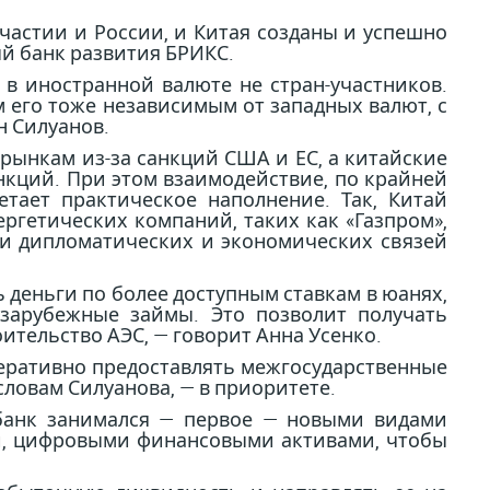
частии и России, и Китая созданы и успешно
й банк развития БРИКС.
в иностранной валюте не стран-участников.
м его тоже независимым от западных валют, с
н Силуанов.
рынкам из-за санкций США и ЕС, а китайские
нкций. При этом взаимодействие, по крайней
ает практическое наполнение. Так, Китай
ргетических компаний, таких как «Газпром»,
нии дипломатических и экономических связей
деньги по более доступным ставкам в юанях,
зарубежные займы. Это позволит получать
ительство АЭС, — говорит Анна Усенко.
еративно предоставлять межгосударственные
словам Силуанова, — в приоритете.
банк занимался — первое — новыми видами
и, цифровыми финансовыми активами, чтобы