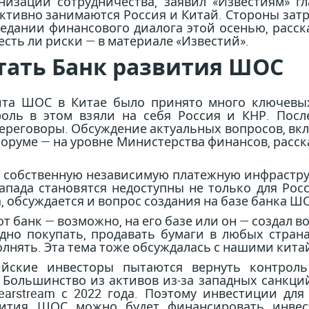
изации сотрудничества, заявил «Известиям» г
тивно занимаются Россия и Китай. Стороны затр
седании финансового диалога этой осенью, расск
сть ли риски — в материале «Известий».
отать Банк развития ШОС
ита ШОС в Китае было принято много ключевы
оль в этом взяли на себя Россия и КНР. Посл
ереговоры. Обсуждение актуальных вопросов, вк
руме — на уровне Министерства финансов, расск
ь собственную независимую платежную инфраструк
пада становятся недоступны не только для Росси
, обсуждается и вопрос создания на базе банка 
от банк — возможно, на его базе или он — создал 
дно покупать, продавать бумаги в любых страна
нять. Эта тема тоже обсуждалась с нашими кита
ийские инвесторы пытаются вернуть контро
Большинство из активов из-за западных санкци
Clearstream с 2022 года. Поэтому инвестиции д
вития ШОС можно будет финансировать инвес