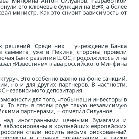
лава Минфина Антон Силуанов. Разработкой
онули его ключевые функции на ВЭФ, а более
азал министр. Как это снизит зависимость от
х решений. Среди них — учреждение Банка
е саммита, уже в Пекине, стороны провели
лючая Банк развития ШОС, продолжилось и на
азал «Известиям» глава российского Минфина
туру». Это особенно важно на фоне санкций,
и, но и для других партнеров. В частности,
ШОС независимого депозитария.
возможности для того, чтобы наши инвесторы в
х. То есть в своем роде такую независимую
йскими партнерами, — отметил Силуанов.
ль над иностранными ценными бумагами и
й заблокированы в крупнейших европейских
ля россиян стали носить весьма рискованный
тпроекты в странах организации, а также