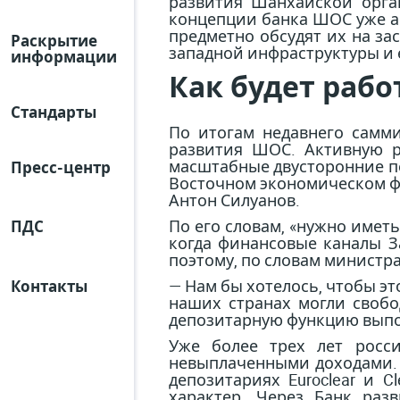
развития Шанхайской орган
концепции банка ШОС уже ак
предметно обсудят их на за
Раскрытие
западной инфраструктуры и е
информации
Как будет раб
Стандарты
По итогам недавнего самм
развития ШОС. Активную р
масштабные двусторонние п
Пресс-центр
Восточном экономическом фо
Антон Силуанов.
По его словам, «нужно имет
ПДС
когда финансовые каналы За
поэтому, по словам министра
— Нам бы хотелось, чтобы эт
Контакты
наших странах могли свобо
депозитарную функцию выпол
Уже более трех лет росс
невыплаченными доходами. 
депозитариях Euroclear и 
характер. Через Банк раз