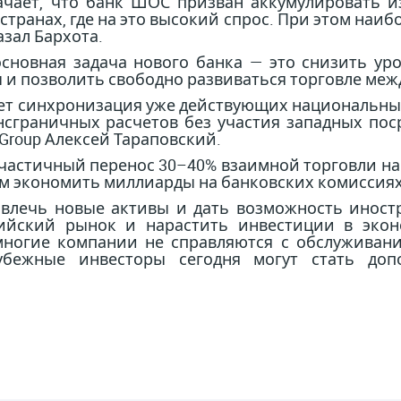
чает, что банк ШОС призван аккумулировать и
странах, где на это высокий спрос. При этом наи
зал Бархота.
основная задача нового банка — это снизить у
и позволить свободно развиваться торговле меж
ет синхронизация уже действующих национальных
сграничных расчетов без участия западных пос
l Group Алексей Тараповский.
 частичный перенос 30–40% взаимной торговли на
м экономить миллиарды на банковских комиссиях
ивлечь новые активы и дать возможность иност
ийский рынок и нарастить инвестиции в эконо
многие компании не справляются с обслуживани
убежные инвесторы сегодня могут стать до