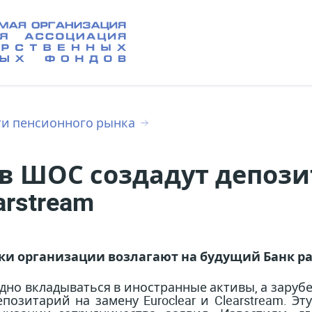
ти пенсионного рынка
 в ШОС создадут депоз
arstream
ки организации возлагают на будущий Банк р
одно вкладываться в иностранные активы, а зару
позитарий на замену Euroclear и Clearstream. Э