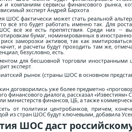
ам и компаниям сервисы финансового рынка, к
ависимый эксперт Андрей Бархота.
тия ШОС фактически может стать реальной альте
что всё это будет работать именно так. Для рос
ШОС всё же есть препятствия. Среди них — вы
котировкам бумаг, номинированных в иностранно
й риск заморозки активов, так как эмитировать
значит, и расчеты будут проходить там же, отм
енциал, безусловно, есть.
ментом для бесшовной торговли иностранными 
рит эксперт.
азиатский рынок (страны ШОС в основном предста
екин договорились уже более предметно «прогово
го финансового диалога, рассказал «Известиям» Си
ли министерств финансов, ЦБ, а также коммерческ
исеть от политики центробанков, причем, коне
ой из стран ШОС будут ключевыми, добавила Усе
ития ШОС даст российском