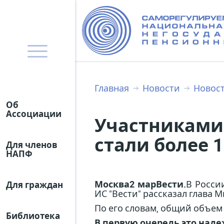
Главная
Новости
Новос
Об
Ассоциации
Участниками
стали более 
Для членов
НАПФ
Москва
2 мар
Вести.
В Росси
Для граждан
ИС "Вести" рассказал глава 
По его словам, общий объем 
Библиотека
В первую очередь это наде