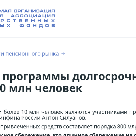
ти пенсионного рынка
 программы долгосроч
10 млн человек
и более 10 млн человек являются участниками п
Минфина России Антон Силуанов.
привлеченных средств составляет порядка 800 мл
жное сбережение, это длинное сбережение на 