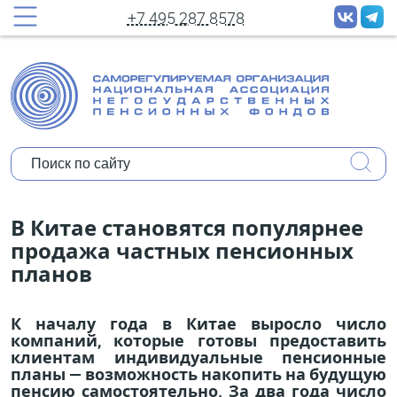
принудительных рассылок новостей
+7 495 287 8578
Полное имя:
Ваш e-mail:
Организация:
Уполномочены ли Вы представлять
В Китае становятся популярнее
мнение организации?
продажа частных пенсионных
планов
Коротко о себе:
К началу года в Китае выросло число
компаний, которые готовы предоставить
клиентам индивидуальные пенсионные
планы — возможность накопить на будущую
пенсию самостоятельно. За два года число