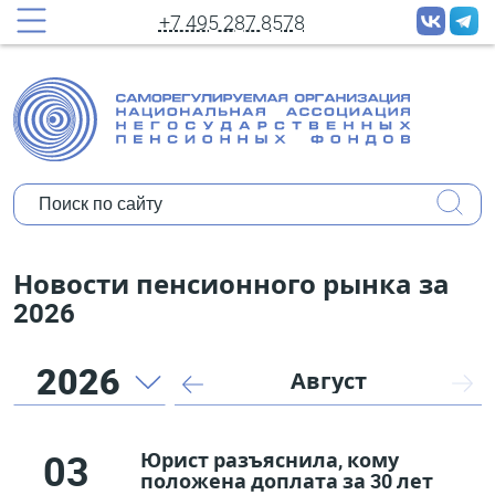
рассылок новостей
+7 495 287 8578
Полное имя:
Ваш e-mail:
Организация:
Уполномочены ли Вы представлять мнение
Новости пенсионного рынка за
организации?
2026
Коротко о себе:
2026
Июль
Август
03
Юрист разъяснила, кому
положена доплата за 30 лет