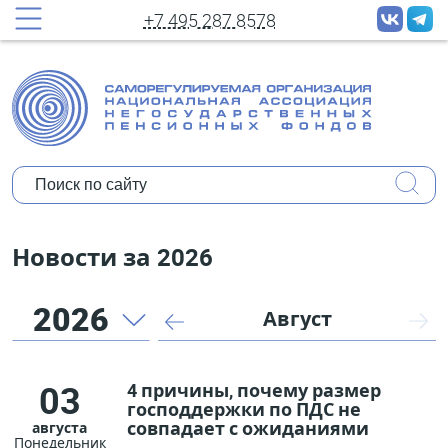
рассылок новостей
+7 495 287 8578
Полное имя:
Ваш e-mail:
Организация:
Уполномочены ли Вы представлять мнение
Новости за 2026
организации?
2026
Июль
Август
Коротко о себе:
03
4 причины, почему размер
господдержки по ПДС не
совпадает с ожиданиями
августа
Понедельник